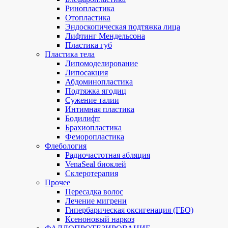
Ринопластика
Отопластика
Эндоскопическая подтяжка лица
Лифтинг Мендельсона
Пластика губ
Пластика тела
Липомоделирование
Липосакция
Абдоминопластика
Подтяжка ягодиц
Сужение талии
Интимная пластика
Бодилифт
Брахиопластика
Феморопластика
Флебология
Радиочастотная абляция
VenaSeal биоклей
Склеротерапия
Прочее
Пересадка волос
Лечение мигрени
Гипербарическая оксигенация (ГБО)
Ксеноновый наркоз