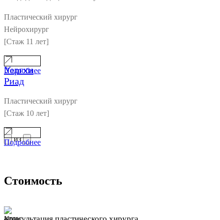
Пластический хирург
Нейрохирург
[Стаж 11 лет]
Уергхи
Подробнее
Риад
Пластический хирург
[Стаж 10 лет]
из
Подробнее
Стоимость
Консультация пластического хирурга