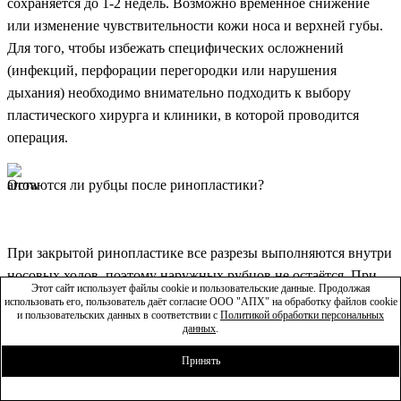
сохраняется до 1-2 недель. Возможно временное снижение
или изменение чувствительности кожи носа и верхней губы.
Для того, чтобы избежать специфических осложнений
(инфекций, перфорации перегородки или нарушения
дыхания) необходимо внимательно подходить к выбору
пластического хирурга и клиники, в которой проводится
операция.
Остаются ли рубцы после ринопластики?
При закрытой ринопластике все разрезы выполняются внутри
носовых ходов, поэтому наружных рубцов не остаётся. При
Этот сайт использует файлы cookie и пользовательские данные. Продолжая
открытой ринопластике остаётся небольшой рубец на
использовать его, пользователь даёт согласие ООО "АПХ" на обработку файлов cookie
и пользовательских данных в соответствии с
Политикой обработки персональных
перегородке между ноздрями. У большинства пациентов он
данных
.
заживает в виде тонкой белой полоски, которая со временем
Принять
становится практически незаметной и не привлекает
внимания.