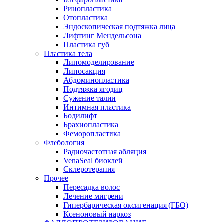
Ринопластика
Отопластика
Эндоскопическая подтяжка лица
Лифтинг Мендельсона
Пластика губ
Пластика тела
Липомоделирование
Липосакция
Абдоминопластика
Подтяжка ягодиц
Сужение талии
Интимная пластика
Бодилифт
Брахиопластика
Феморопластика
Флебология
Радиочастотная абляция
VenaSeal биоклей
Склеротерапия
Прочее
Пересадка волос
Лечение мигрени
Гипербарическая оксигенация (ГБО)
Ксеноновый наркоз