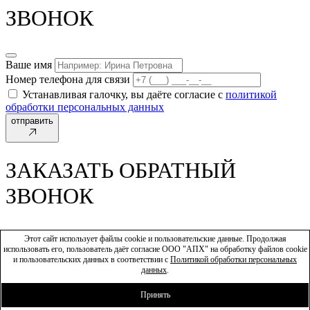
ЗВОНОК
Ваше имя
Номер телефона для связи
Устанавливая галочку, вы даёте согласие с
политикой
обработки персональных данных
отправить
ЗАКАЗАТЬ ОБРАТНЫЙ
ЗВОНОК
Этот сайт использует файлы cookie и пользовательские данные. Продолжая
Ваше имя
использовать его, пользователь даёт согласие ООО "АПХ" на обработку файлов cookie
Номер телефона для связи
и пользовательских данных в соответствии с
Политикой обработки персональных
данных
.
Устанавливая галочку, вы даёте согласие с
политикой
обработки персональных данных
Принять
отправить