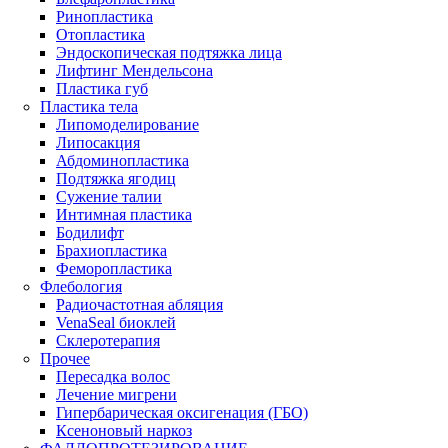
Ринопластика
Отопластика
Эндоскопическая подтяжка лица
Лифтинг Мендельсона
Пластика губ
Пластика тела
Липомоделирование
Липосакция
Абдоминопластика
Подтяжка ягодиц
Сужение талии
Интимная пластика
Бодилифт
Брахиопластика
Феморопластика
Флебология
Радиочастотная абляция
VenaSeal биоклей
Склеротерапия
Прочее
Пересадка волос
Лечение мигрени
Гипербарическая оксигенация (ГБО)
Ксеноновый наркоз