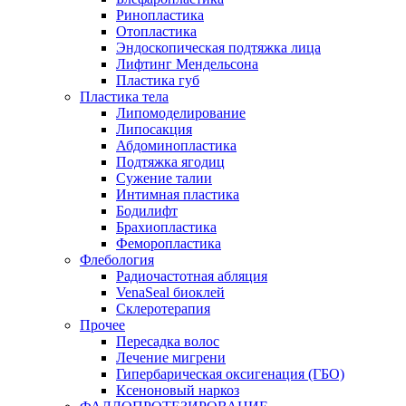
Ринопластика
Отопластика
Эндоскопическая подтяжка лица
Лифтинг Мендельсона
Пластика губ
Пластика тела
Липомоделирование
Липосакция
Абдоминопластика
Подтяжка ягодиц
Сужение талии
Интимная пластика
Бодилифт
Брахиопластика
Феморопластика
Флебология
Радиочастотная абляция
VenaSeal биоклей
Склеротерапия
Прочее
Пересадка волос
Лечение мигрени
Гипербарическая оксигенация (ГБО)
Ксеноновый наркоз