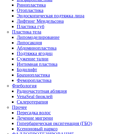
Ринопластика
Отопластика
Эндоскопическая подтяжка лица
Лифтинг Мендельсона
Пластика губ
Пластика тела
Липомоделирование
Липосакция
Абдоминопластика
Подтяжка ягодиц
Сужение талии
Интимная пластика
Бодилифт
Брахиопластика
Феморопластика
Флебология
Радиочастотная абляция
VenaSeal биоклей
Склеротерапия
Прочее
Пересадка волос
Лечение мигрени
Гипербарическая оксигенация (ГБО)
Ксеноновый наркоз