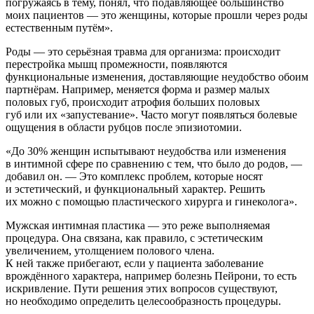
погружаясь в тему, понял, что подавляющее большинство
моих пациентов — это женщины, которые прошли через роды
естественным путём».
Роды — это серьёзная травма для организма: происходит
перестройка мышц промежности, появляются
функциональные изменения, доставляющие неудобство обоим
партнёрам. Например, меняется форма и размер малых
половых губ, происходит атрофия больших половых
губ или их «запустевание». Часто могут появляться болевые
ощущения в области рубцов после эпизиотомии.
«До 30% женщин испытывают неудобства или изменения
в интимной сфере по сравнению с тем, что было до родов, —
добавил он. — Это комплекс проблем, которые носят
и эстетический, и функциональный характер. Решить
их можно с помощью пластического хирурга и гинеколога».
Мужская интимная пластика — это реже выполняемая
процедура. Она связана, как правило, с эстетическим
увеличением, утолщением полового члена.
К ней также прибегают, если у пациента заболевание
врождённого характера, например болезнь Пейрони, то есть
искривление. Пути решения этих вопросов существуют,
но необходимо определить целесообразность процедуры.