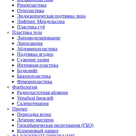
Ринопластика
Отопластика
Эндоскопическая подтяжка лица
Лифтинг Мендельсона
Пластика губ
Пластика тела
Липомоделирование
Липосакция
Абдоминопластика
Подтяжка ягодиц
Сужение талии
Интимная пластика
Бодилифт
Брахиопластика
Феморопластика
Флебология
Радиочастотная абляция
VenaSeal биоклей
Склеротерапия
Прочее
Пересадка волос
Лечение мигрени
Гипербарическая оксигенация (ГБО)
Ксеноновый наркоз